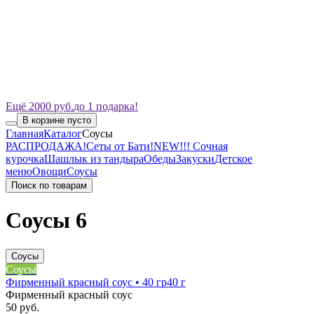
Ещё 2000 руб.
до 1 подарка!
В корзине пусто
Главная
Каталог
Соусы
РАСПРОДАЖА!
Сеты от Бати!
NEW!!! Сочная
курочка
Шашлык из тандыра
Обеды
Закуски
Детское
меню
Овощи
Соусы
Поиск по товарам
Соусы
6
Соусы
Соусы
Фирменный красный соус • 40 гр
40 г
Фирменный красный соус
50 руб.